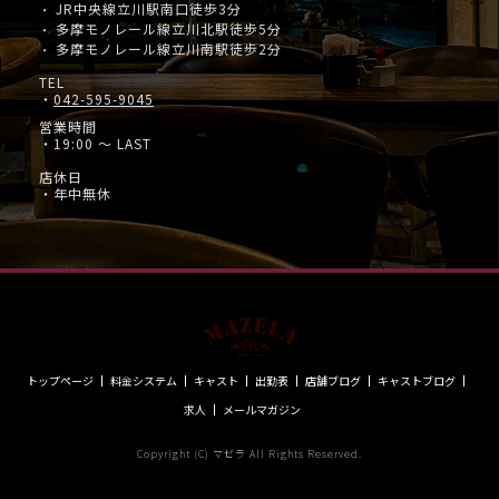
JR中央線立川駅南口徒歩3分
・
多摩モノレール線立川北駅徒歩5分
・
多摩モノレール線立川南駅徒歩2分
・
TEL
・
042-595-9045
営業時間
・19:00 ～ LAST
店休日
・年中無休
トップページ
料金システム
キャスト
出勤表
店舗ブログ
キャストブログ
求人
メールマガジン
Copyright (C) マゼラ All Rights Reserved.