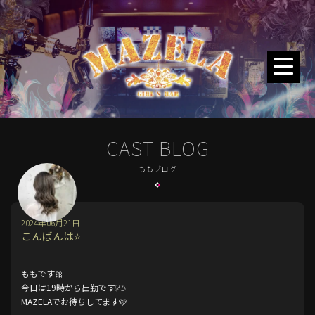
CAST BLOG
ももブログ
2024年06月21日
こんばんは⭐️
ももです🎀
今日は19時から出勤です❕☁️
MAZELAでお待ちしてます🩷