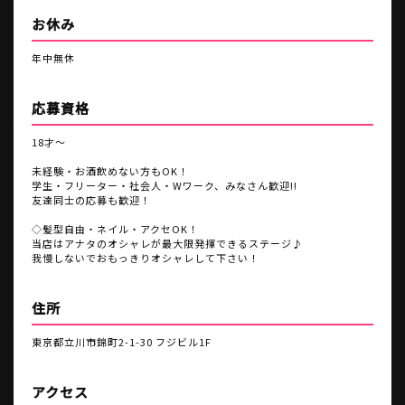
お休み
年中無休
応募資格
18才～
未経験・お酒飲めない方もOK！
学生・フリーター・社会人・Wワーク、みなさん歓迎!!
友達同士の応募も歓迎！
◇髪型自由・ネイル・アクセOK！
当店はアナタのオシャレが最大限発揮できるステージ♪
我慢しないでおもっきりオシャレして下さい！
住所
東京都立川市錦町2-1-30 フジビル1F
アクセス