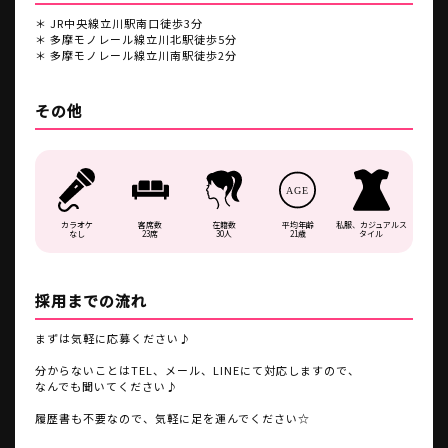
＊ JR中央線立川駅南口徒歩3分
＊ 多摩モノレール線立川北駅徒歩5分
＊ 多摩モノレール線立川南駅徒歩2分
その他
AGE
カラオケ
客席数
在籍数
平均年齢
私服、カジュアルス
なし
23席
30人
21歳
タイル
採用までの流れ
まずは気軽に応募ください♪
分からないことはTEL、メール、LINEにて対応しますので、
なんでも聞いてください♪
履歴書も不要なので、気軽に足を運んでください☆