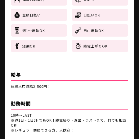
全額日払い
日払いOK
週1～出勤OK
自由出勤OK
短期OK
終電上がりOK
給与
体験入店時給2,500円！
勤務時間
19時～LAST
※週1日・1日3HでもOK！終電帰り・遅出・ラストまで、何でも相談
OK!!
※レギュラー勤務できる方、大歓迎！