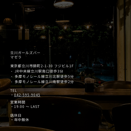
立川ガールズバー
マゼラ
東京都立川市錦町2-1-30 フジビル1F
JR中央線立川駅南口徒歩3分
・
多摩モノレール線立川北駅徒歩5分
・
多摩モノレール線立川南駅徒歩2分
・
TEL
・
042-595-9045
営業時間
・19:00 ～ LAST
店休日
・年中無休