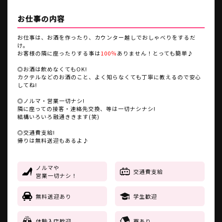
お仕事の内容
お仕事は、お酒を作ったり、カウンター越しでおしゃべりをするだ
け。
お客様の隣に座ったりする事は
100％
ありません！
とっても簡単♪
◎お酒は飲めなくてもOK!
カクテルなどのお酒のこと、よく知らなくても丁寧に教えるので安心
してね!
◎ノルマ・営業一切ナシ!
隣に座っての接客・連絡先交換、等は一切ナシナシ!
結構いろいろ融通ききます(笑)
◎交通費支給!
帰りは無料送迎もあるよ♪
ノルマや
交通費支給
営業一切ナシ！
無料送迎あり
学生歓迎
体験入店歓迎
寮あり