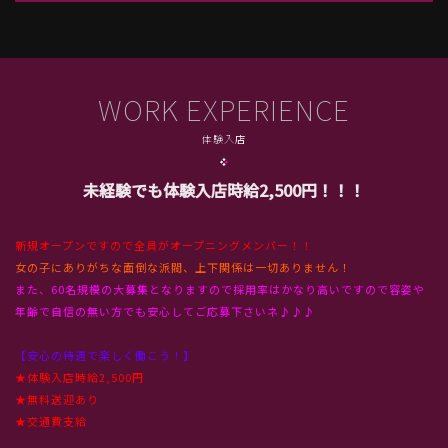
WORK EXPERIENCE
体験入店
未経験でも体験入店時給2,500円！！！
新規オープンですので全員がオープニングメンバー！！
女の子にありがちな面倒な派閥、上下関係は一切ありません！
また、60名規模の大募集となりますので採用率はかなり高いですので容姿や
年齢で自信の無い方でも安心してご応募下さいネ♪
♪
♪
【
安心の待遇で楽しく働こう！
】
★体験入店時給2,500円
★無料送迎あり
★交通費支給