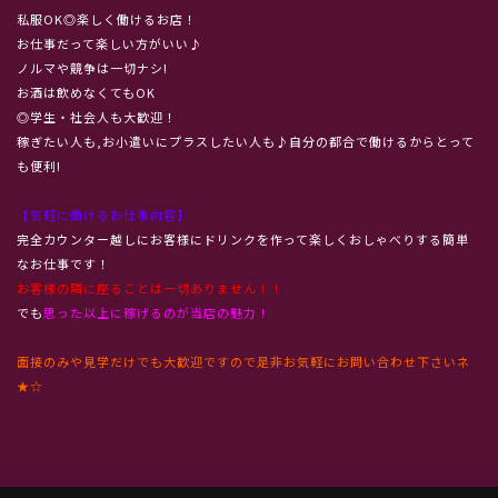
私服OK◎楽しく働けるお店！
お仕事だって楽しい方がいい♪
ノルマや競争は一切ナシ!
お酒は飲めなくてもOK
◎学生・社会人も大歓迎！
稼ぎたい人も,お小遣いにプラスしたい人も♪自分の都合で働けるからとって
も便利!
【気軽に働けるお仕事内容
】
完全カウンター越しにお客様にドリンクを作って楽しくおしゃべりする簡単
なお仕事です！
お客様の隣に座ることは一切ありません！！
でも
思った以上に稼げるのが当店の魅力！
面接のみや見学だけでも大歓迎ですので是非お気軽にお問い合わせ下さいネ
★☆