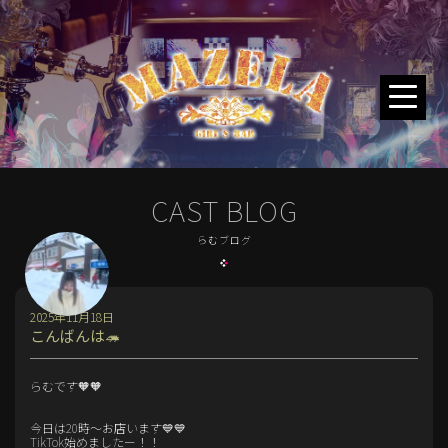
CAST BLOG
らむブログ
2025年11月18日
こんばんは🦔
らむです🧡🧡
今日は20時～お店います💙💙
TikTok始めましたー！！